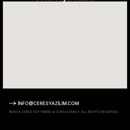
INFO@CERESYAZILIM.COM
©2024
CERES SOFTWARE & CONSULTANCY
, ALL RIGHTS RESERVED.